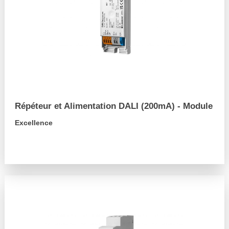
Répéteur et Alimentation DALI (200mA) - Module
Excellence
arrow_forward