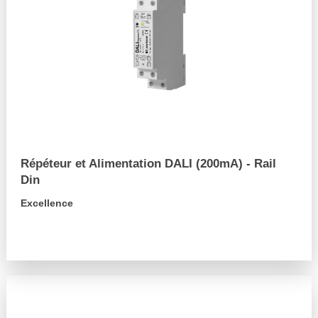
Répéteur et Alimentation DALI (200mA) - Rail
Din
Excellence
arrow_forward