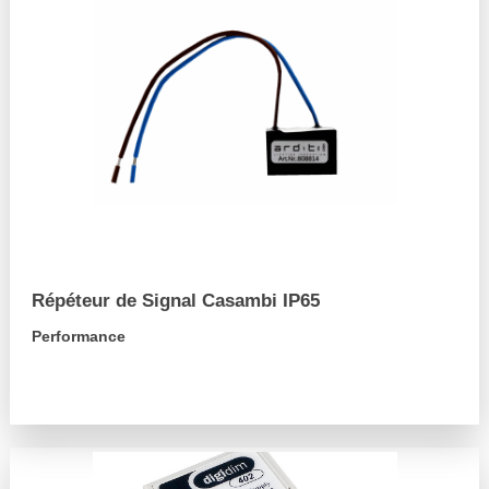
Répéteur de Signal Casambi IP65
Performance
arrow_forward