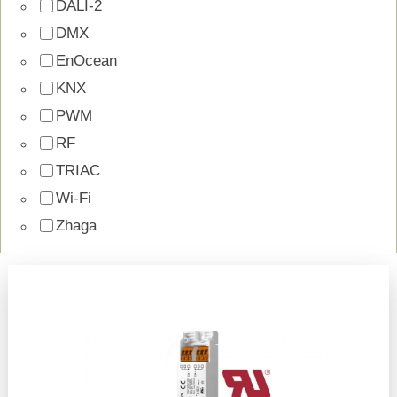
DALI-2
DMX
EnOcean
KNX
PWM
RF
TRIAC
Wi-Fi
Zhaga