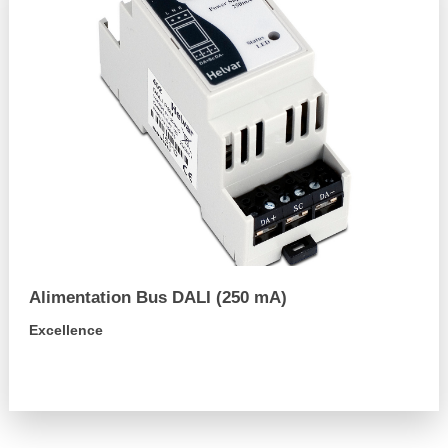
Alimentation Bus DALI (250 mA)
Excellence
arrow_forward