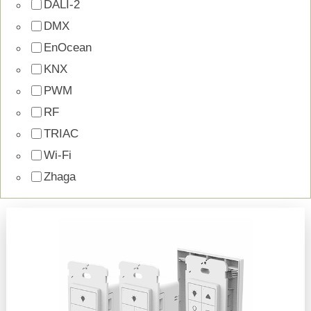
DALI-2
DMX
EnOcean
KNX
PWM
RF
TRIAC
Wi-Fi
Zhaga