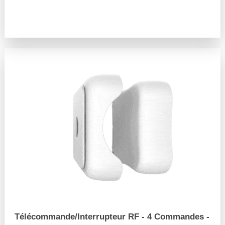
arrow_forward
Télécommande/Interrupteur RF - 4 Commandes -