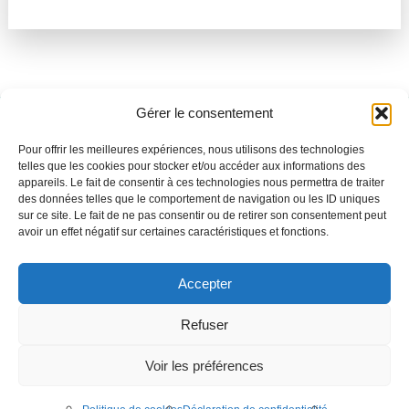
arrow_forward
Gérer le consentement
Besoin de support ?
Pour offrir les meilleures expériences, nous utilisons des technologies
Parlez-nous de votre projet
telles que les cookies pour stocker et/ou accéder aux informations des
appareils. Le fait de consentir à ces technologies nous permettra de traiter
des données telles que le comportement de navigation ou les ID uniques
sur ce site. Le fait de ne pas consentir ou de retirer son consentement peut
C'est parti
avoir un effet négatif sur certaines caractéristiques et fonctions.
Accepter
Speqtris Control est une marque de la société Stop LED
Refuser
Téléchargements
Mentions légales
Voir les préférences
Politique de confidentialité
Création de site internet :
Audouin Réalisations