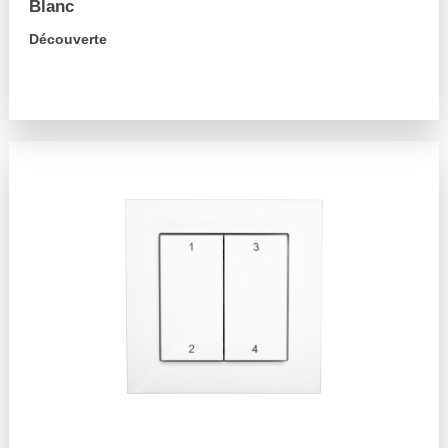
Blanc
Découverte
arrow_forward