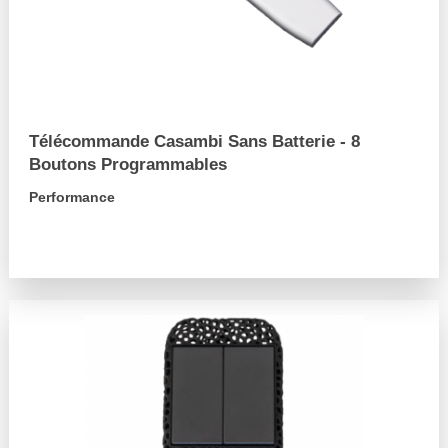
Télécommande Casambi Sans Batterie - 8
Boutons Programmables
Performance
arrow_forward