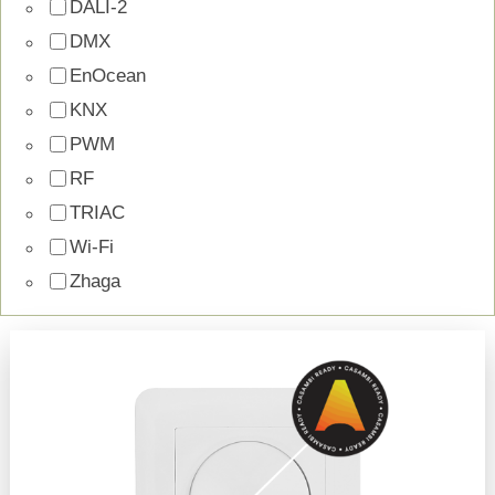
DALI-2
DMX
EnOcean
KNX
PWM
RF
TRIAC
Wi-Fi
Zhaga