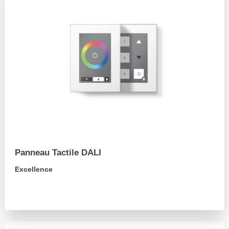
Panneau Tactile DALI
Excellence
arrow_forward