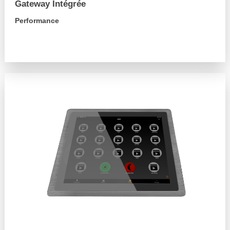
Gateway Intégrée
Performance
arrow_forward