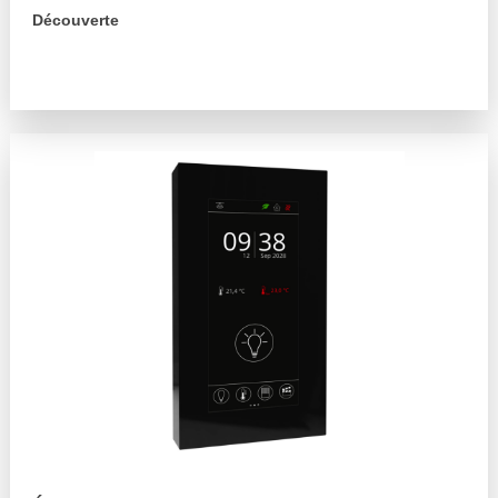
Découverte
arrow_forward