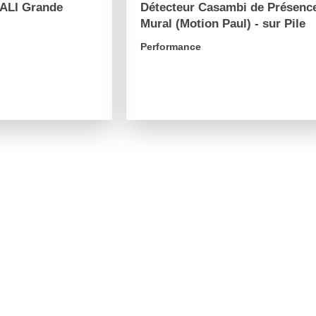
DALI Grande
Détecteur Casambi de Présenc
Mural (Motion Paul) - sur Pile
Performance
arrow_forward