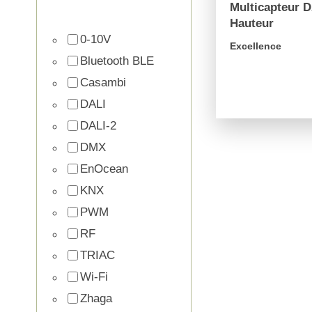
Multicapteur 
Hauteur
0-10V
Excellence
Bluetooth BLE
Casambi
arrow_forward
DALI
DALI-2
DMX
EnOcean
KNX
PWM
RF
TRIAC
Wi-Fi
Zhaga