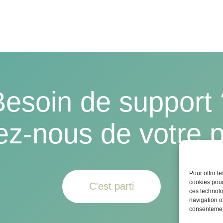
Besoin de support 
ez-nous de votre p
Pour offrir 
cookies pour
C'est parti
ces technolo
navigation ou
consentement