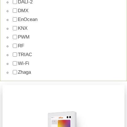
DALI-2
DMX
EnOcean
KNX
PWM
RF
TRIAC
Wi-Fi
Zhaga