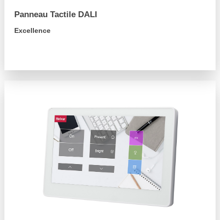
Panneau Tactile DALI
Excellence
arrow_forward