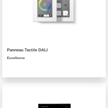
Panneau Tactile DALI
Excellence
arrow_forward