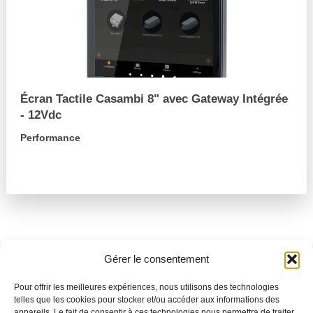
Écran Tactile Casambi 8" avec Gateway Intégrée
- 12Vdc
Performance
arrow_forward
Gérer le consentement
Besoin de support ?
Pour offrir les meilleures expériences, nous utilisons des technologies
Parlez-nous de votre projet
telles que les cookies pour stocker et/ou accéder aux informations des
appareils. Le fait de consentir à ces technologies nous permettra de traiter