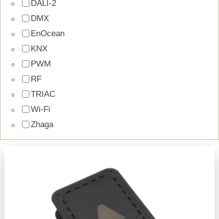
DALI-2
DMX
EnOcean
KNX
PWM
RF
TRIAC
Wi-Fi
Zhaga