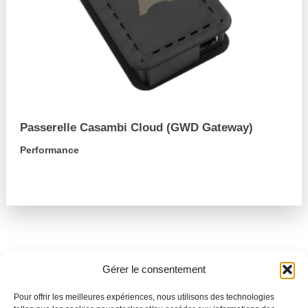
Passerelle Casambi Cloud (GWD Gateway)
Performance
arrow_forward
Gérer le consentement
Besoin de support ?
Pour offrir les meilleures expériences, nous utilisons des technologies
Parlez-nous de votre projet