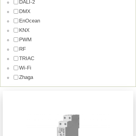
DALI-2
DMX
EnOcean
KNX
PWM
RF
TRIAC
Wi-Fi
Zhaga