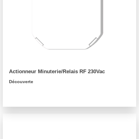
Actionneur Minuterie/Relais RF 230Vac
Découverte
arrow_forward