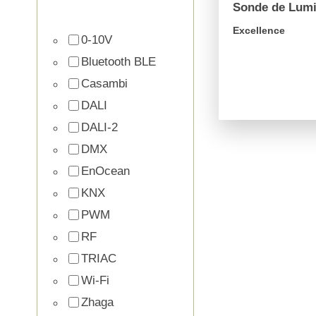
Sonde de Lumi
Excellence
0-10V
Bluetooth BLE
Casambi
arrow_forward
DALI
DALI-2
DMX
EnOcean
KNX
PWM
RF
TRIAC
Wi-Fi
Zhaga