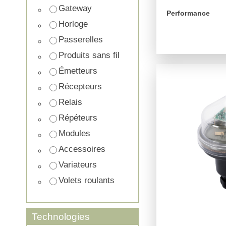
Gateway
Performance
Horloge
Passerelles
arrow_forward
Produits sans fil
Émetteurs
Récepteurs
Relais
Répéteurs
Modules
Accessoires
Variateurs
Volets roulants
Technologies