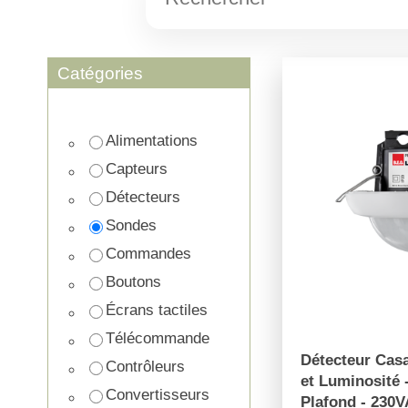
Catégories
Alimentations
Capteurs
Détecteurs
Sondes
Commandes
Boutons
Écrans tactiles
Télécommande
Détecteur Cas
Contrôleurs
et Luminosité 
Convertisseurs
Plafond - 230