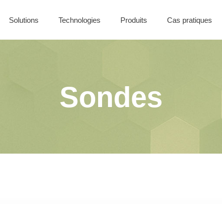
Solutions
Technologies
Produits
Cas pratiques
Nos offres
Solutions Filaires
Coffret CONTROL
Solutions Sans-Fil
Solutions Batiment
Sondes