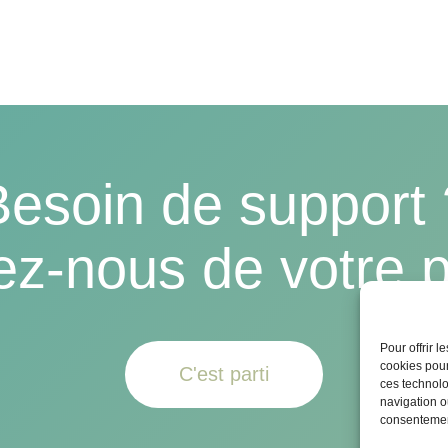
Besoin de support 
ez-nous de votre p
Pour offrir 
cookies pour
C'est parti
ces technolo
navigation ou
consentement