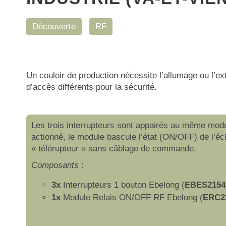
Découverte
RF
Un couloir de production nécessite l’allumage ou l’ext
d’accès différents pour la sécurité.
Les trois interrupteurs sont appairés au même modul
actionné, le module bascule l’état (ON/OFF) de l’éc
« télérupteur » sans câblage de commande.
Composants
:
3x
Interrupteurs 1 bouton Ebelong (
EBES2154
1x
Module Relais ON/OFF RF Ebelong (
ERC2