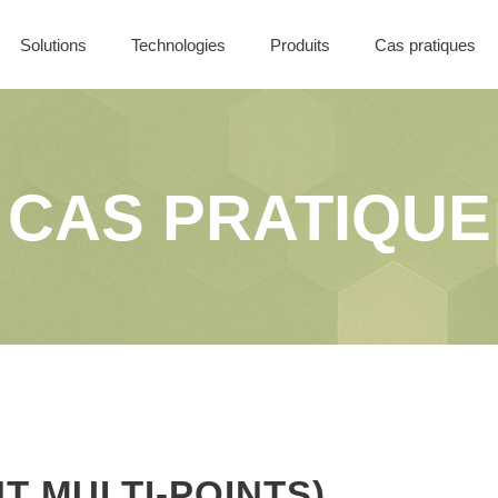
Solutions
Technologies
Produits
Cas pratiques
Nos offres
Solutions Filaires
Coffret CONTROL
Solutions Sans-Fil
Solutions Batiment
CAS PRATIQUE
NT MULTI-POINTS)