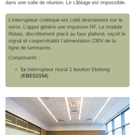
dans une salle de réunion. Le câblage est impossible.
L’interrupteur cinétique est collé directement sur le
verre. L’appui génère une impulsion RF. Le module
Relais, discrètement placé au faux plafond, reçoit le
signal et coupe/rétablit l’alimentation 230V de la
ligne de luminaires.
Composants
:
1x
Interrupteur mural 1 boutton Ebelong
(
EBES2154
)