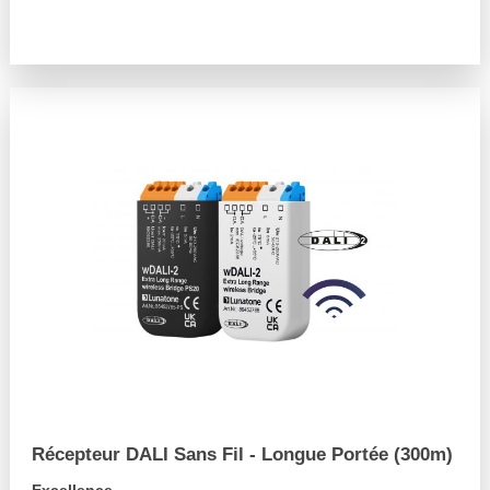
arrow_forward
Récepteur DALI Sans Fil - Longue Portée (300m)
Excellence