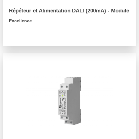
Répéteur et Alimentation DALI (200mA) - Module
Excellence
arrow_forward