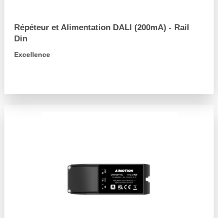
Répéteur et Alimentation DALI (200mA) - Rail
Din
Excellence
arrow_forward