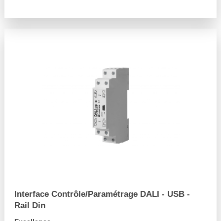
arrow_forward
Interface Contrôle/Paramétrage DALI - USB -
Rail Din