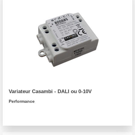
Variateur Casambi - DALI ou 0-10V
Performance
arrow_forward