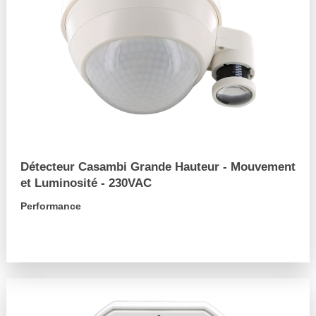
Détecteur Casambi Grande Hauteur - Mouvement
et Luminosité - 230VAC
Performance
arrow_forward