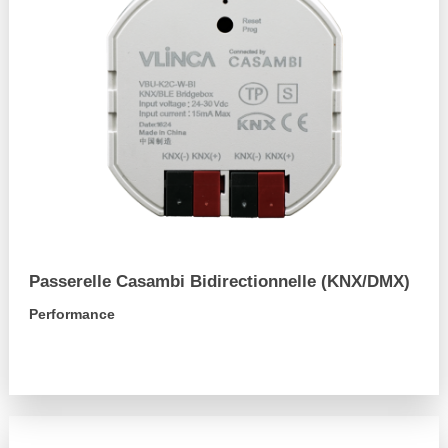
Passerelle Casambi Bidirectionnelle (KNX/DMX)
Performance
arrow_forward