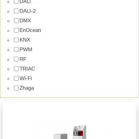
DALI
DALI-2
DMX
EnOcean
KNX
PWM
RF
TRIAC
Wi-Fi
Zhaga