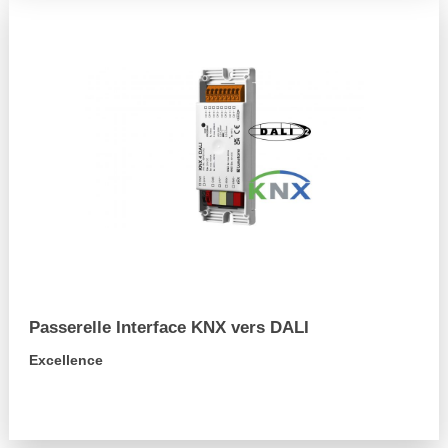
Passerelle Interface KNX vers DALI
Excellence
arrow_forward