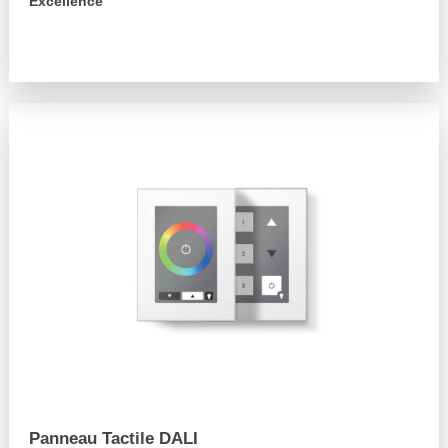
Excellence
arrow_forward
Panneau Tactile DALI