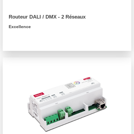
Routeur DALI / DMX - 2 Réseaux
Excellence
arrow_forward