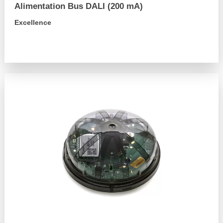
Alimentation Bus DALI (200 mA)
Excellence
arrow_forward