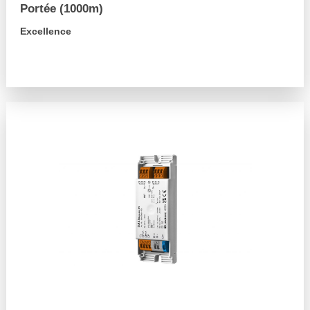
Portée (1000m)
Excellence
arrow_forward