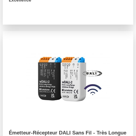
arrow_forward
Émetteur-Récepteur DALI Sans Fil - Très Longue