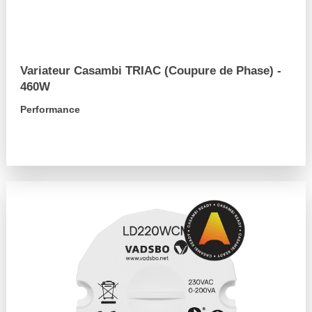
Variateur Casambi TRIAC (Coupure de Phase) -
460W
Performance
arrow_forward