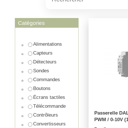
Catégories
Alimentations
Capteurs
Détecteurs
Sondes
Commandes
Boutons
Écrans tactiles
Télécommande
Passerelle DAL
Contrôleurs
PWM / 0-10V (
Convertisseurs