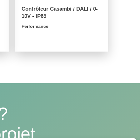
Contrôleur Casambi / DALI / 0-
10V - IP65
Performance
arrow_forward
?
rojet