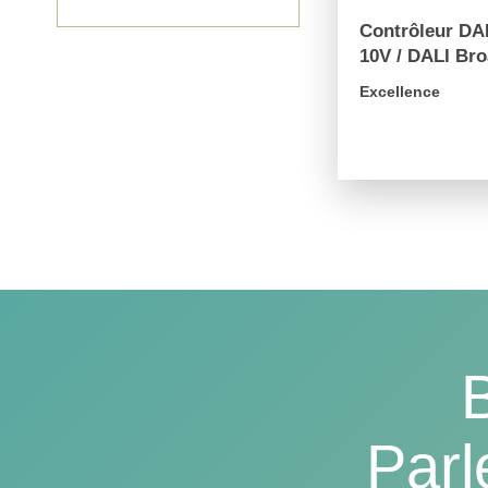
Contrôleur DAL
10V / DALI Bro
Excellence
arrow_forward
Parl