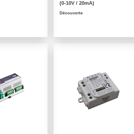
(0-10V / 20mA)
Découverte
arrow_forward