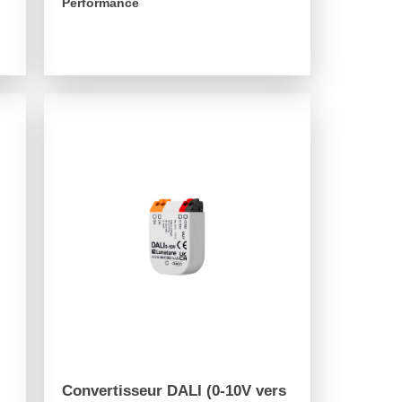
Performance
arrow_forward
Convertisseur DALI (0-10V vers