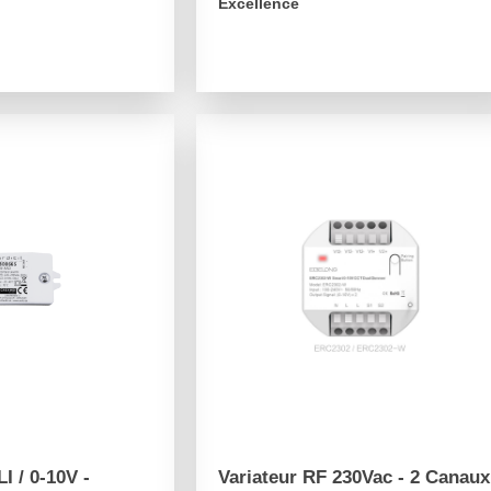
Excellence
arrow_forward
I / 0-10V -
Variateur RF 230Vac - 2 Canaux