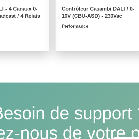
I - 4 Canaux 0-
Contrôleur Casambi DALI / 0-
adcast / 4 Relais
10V (CBU-ASD) - 230Vac
Performance
arrow_forward
Besoin de support 
ez-nous de votre p