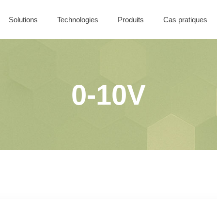
Solutions
Technologies
Produits
Cas pratiques
Nos offres
Solutions Filaires
Coffret CONTROL
Solutions Sans-Fil
Solutions Batiment
0-10V