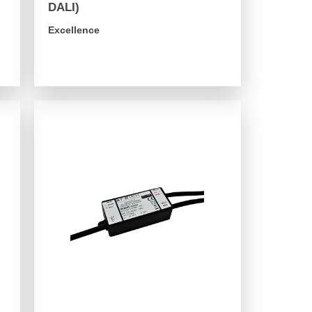
DALI)
Excellence
arrow_forward