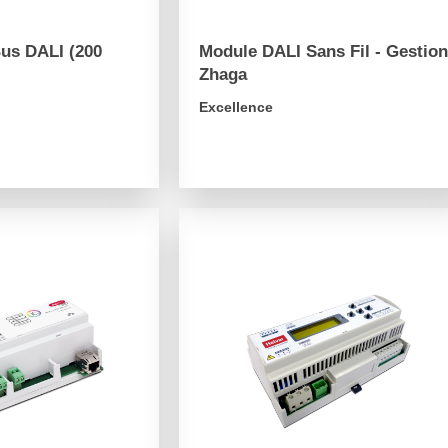
Bus DALI (200
Module DALI Sans Fil - Gestio
Zhaga
Excellence
arrow_forward