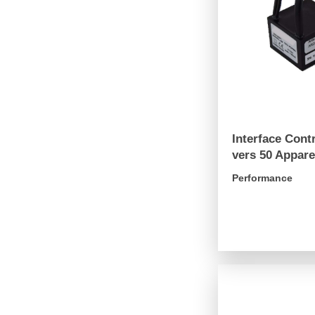
Interface Cont
vers 50 Appare
Performance
arrow_forward