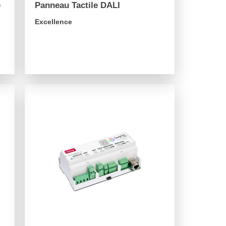
e
Panneau Tactile DALI
Excellence
arrow_forward