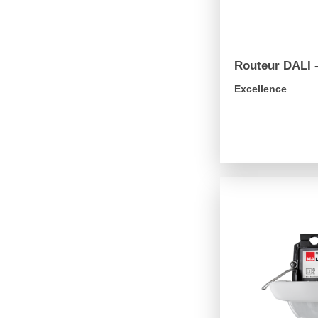
Routeur DALI 
Excellence
arrow_forward