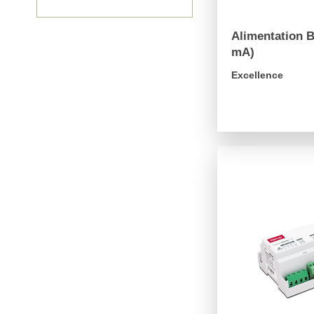
Alimentation 
mA)
Excellence
arrow_forward