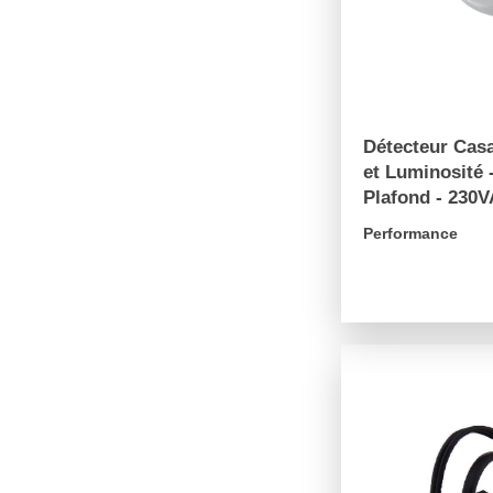
Détecteur Cas
et Luminosité 
Plafond - 230
Performance
arrow_forward