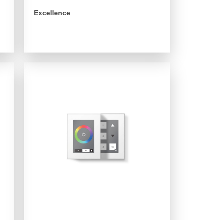
Excellence
arrow_forward