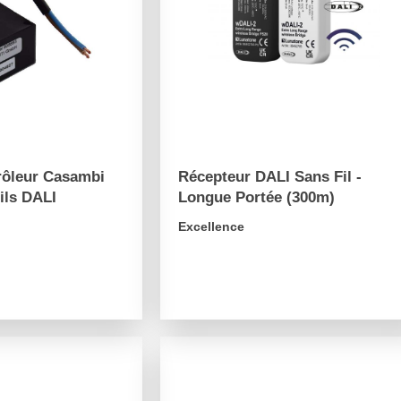
rôleur Casambi
Récepteur DALI Sans Fil -
ils DALI
Longue Portée (300m)
Excellence
arrow_forward