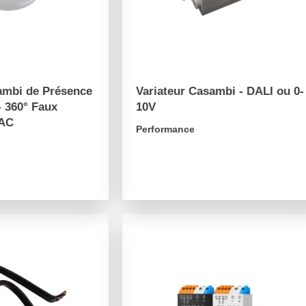
ambi de Présence
Variateur Casambi - DALI ou 0-
- 360° Faux
10V
VAC
Performance
arrow_forward