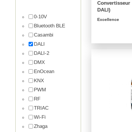
Convertisseur 
DALI)
0-10V
Excellence
Bluetooth BLE
Casambi
arrow_forward
DALI
DALI-2
DMX
EnOcean
KNX
PWM
RF
TRIAC
Wi-Fi
Zhaga