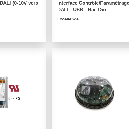
DALI (0-10V vers
Interface Contrôle/Paramétrag
DALI - USB - Rail Din
Excellence
arrow_forward