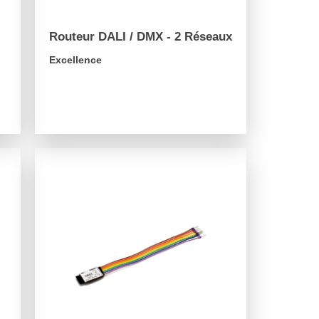
n
Routeur DALI / DMX - 2 Réseaux
Excellence
arrow_forward