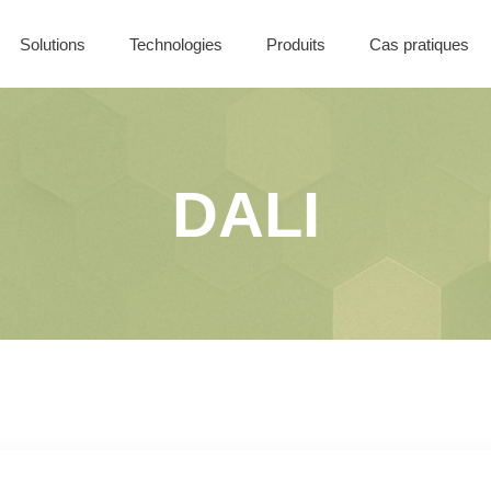
Solutions
Technologies
Produits
Cas pratiques
Nos offres
Solutions Filaires
Coffret CONTROL
Solutions Sans-Fil
Solutions Batiment
DALI