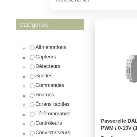
Catégories
Alimentations
Capteurs
Détecteurs
Sondes
Commandes
Boutons
Écrans tactiles
Télécommande
Passerelle DAL
Contrôleurs
PWM / 0-10V (
Convertisseurs