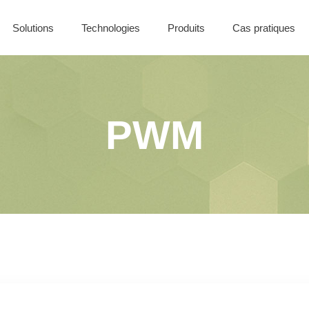
Solutions
Technologies
Produits
Cas pratiques
Nos offres
Solutions Filaires
Coffret CONTROL
Solutions Sans-Fil
Solutions Batiment
PWM