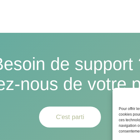
Besoin de support 
ez-nous de votre p
Pour offrir 
cookies pour
C'est parti
ces technolo
navigation ou
consentement