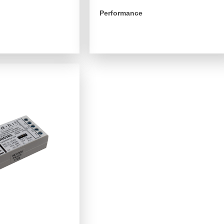
Performance
arrow_forward