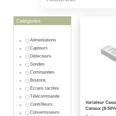
Catégories
Alimentations
Capteurs
Détecteurs
Sondes
Commandes
Boutons
Écrans tactiles
Télécommande
Variateur Cas
Contrôleurs
Canaux (8-50V
Convertisseurs