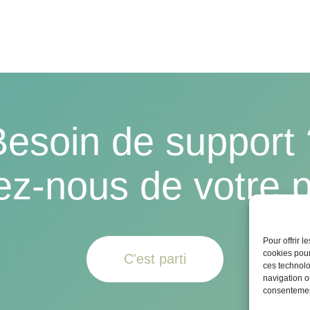
Besoin de support 
ez-nous de votre p
Pour offrir 
cookies pour
C'est parti
ces technolo
navigation ou
consentement