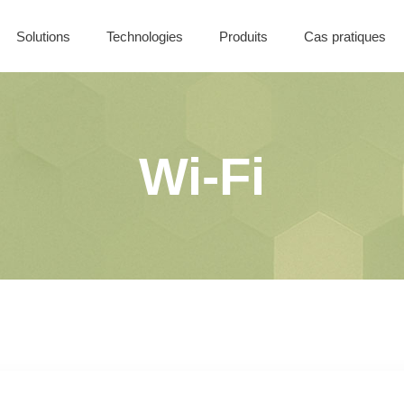
Solutions
Technologies
Produits
Cas pratiques
Nos offres
Solutions Filaires
Coffret CONTROL
Solutions Sans-Fil
Solutions Batiment
Wi-Fi