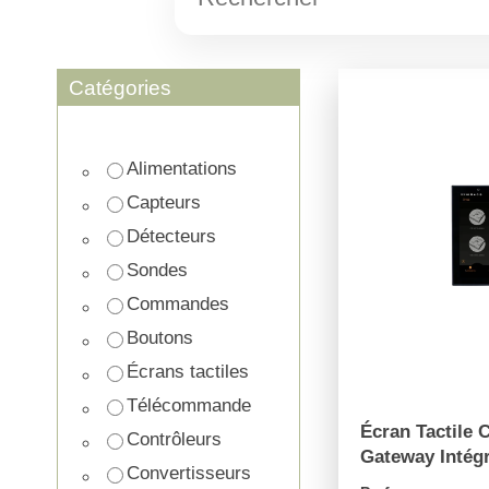
Catégories
Alimentations
Capteurs
Détecteurs
Sondes
Commandes
Boutons
Écrans tactiles
Télécommande
Écran Tactile 
Contrôleurs
Gateway Intégr
Convertisseurs