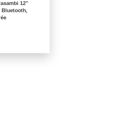
Casambi 12"
/ Bluetooth,
rée