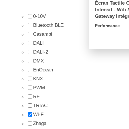
Écran Tactile 
Intensif - Wifi 
0-10V
Gateway Intég
Bluetooth BLE
Performance
Casambi
arrow_forward
DALI
DALI-2
DMX
EnOcean
KNX
PWM
RF
TRIAC
Wi-Fi
Zhaga