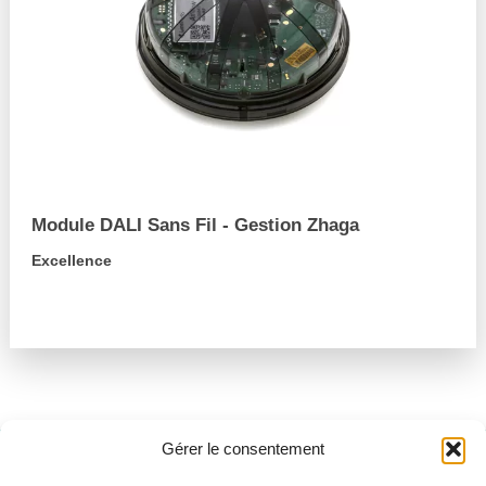
Module DALI Sans Fil - Gestion Zhaga
Excellence
arrow_forward
Gérer le consentement
Besoin de support ?