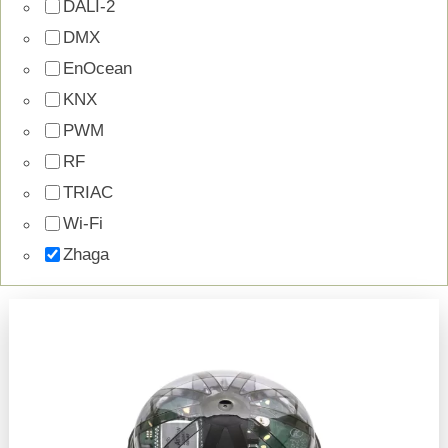
DALI-2
DMX
EnOcean
KNX
PWM
RF
TRIAC
Wi-Fi
Zhaga