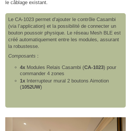
le câblage existant.
Le CA-1023 permet d’ajouter le contrôle Casambi
(via l’application) et la possibilité de connecter un
bouton poussoir physique. Le réseau Mesh BLE est
créé automatiquement entre les modules, assurant
la robustesse.
Composants
:
4x
Modules Relais Casambi (
CA-1023
) pour
commander 4 zones
1x
Interrupteur mural 2 boutons Aimotion
(
1052UW
)