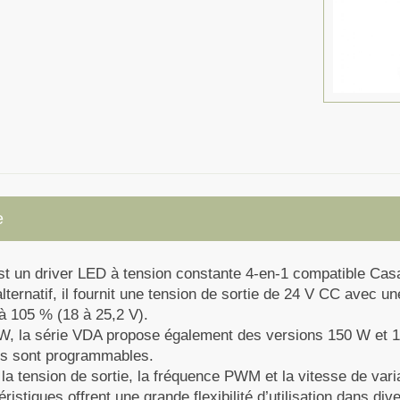
e
un driver LED à tension constante 4-en-1 compatible Casam
lternatif, il fournit une tension de sortie de 24 V CC avec 
à 105 % (18 à 25,2 V).
W, la série VDA propose également des versions 150 W et
tés sont programmables.
la tension de sortie, la fréquence PWM et la vitesse de varia
stiques offrent une grande flexibilité d’utilisation dans div