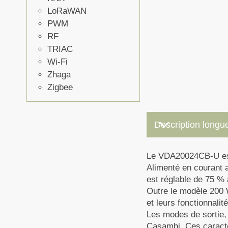
LoRaWAN
PWM
RF
TRIAC
Wi-Fi
Zhaga
Zigbee
keyboard_arrow_down
Description longu
Le VDA20024CB-U est 
Alimenté en courant a
est réglable de 75 % 
Outre le modèle 200 
et leurs fonctionnali
Les modes de sortie, 
Casambi. Ces caractéri