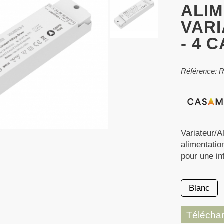
ALIM
VAR
- 4 
Référence:
Variateur/A
alimentati
pour une in
Blanc
Télécha