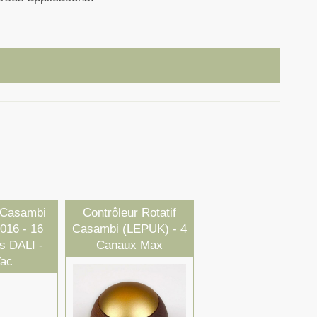
 Casambi
Contrôleur Rotatif
016 - 16
Casambi (LEPUK) - 4
ts DALI -
Canaux Max
ac