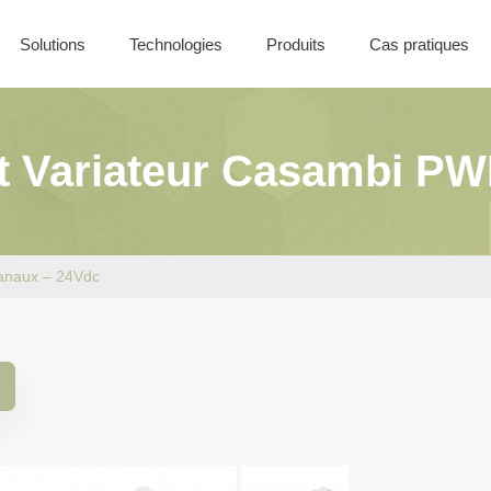
Solutions
Technologies
Produits
Cas pratiques
Nos offres
Solutions Filaires
Coffret CONTROL
Solutions Sans-Fil
t Variateur Casambi PW
Solutions Batiment
anaux – 24Vdc