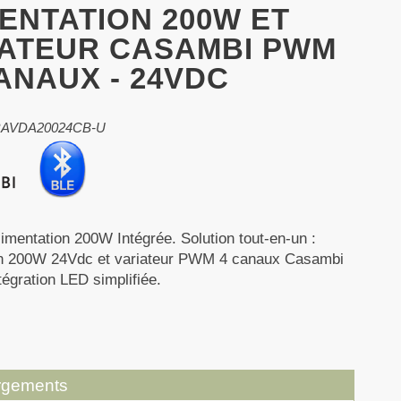
ENTATION 200W ET
IATEUR CASAMBI PWM
CANAUX - 24VDC
 RAVDA20024CB-U
limentation 200W Intégrée. Solution tout-en-un :
on 200W 24Vdc et variateur PWM 4 canaux Casambi
tégration LED simplifiée.
rgements