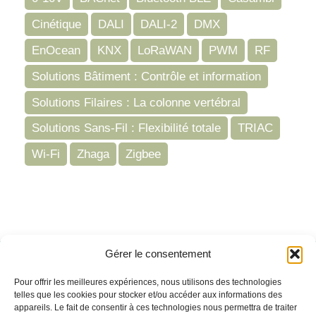
Cinétique
DALI
DALI-2
DMX
EnOcean
KNX
LoRaWAN
PWM
RF
Solutions Bâtiment : Contrôle et information
Solutions Filaires : La colonne vertébral
Solutions Sans-Fil : Flexibilité totale
TRIAC
Wi-Fi
Zhaga
Zigbee
Gérer le consentement
Besoin de support ?
Pour offrir les meilleures expériences, nous utilisons des technologies
Parlez-nous de votre projet
telles que les cookies pour stocker et/ou accéder aux informations des
appareils. Le fait de consentir à ces technologies nous permettra de traiter