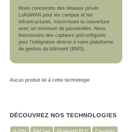
Nous concevons des réseaux privés
LoRaWAN pour les campus et les
infrastructures, maximisant la couverture
avec un minimum de passerelles. Nous
fournissons des capteurs préconfigurés
pour l’intégration directe à votre plateforme
de gestion du bâtiment (BMS).
Aucun produit lié à cette technologie
DÉCOUVREZ NOS TECHNOLOGIES
0-10V
BACnet
Bluetooth BLE
Casambi