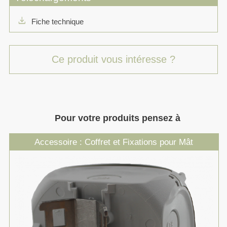
download
Fiche technique
Ce produit vous intéresse ?
Pour votre produits pensez à
Accessoire : Coffret et Fixations pour Mât