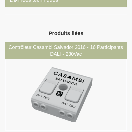
keyboard_arrow_down
Données techniques
Produits liées
Contrôleur Casambi Salvador 2016 - 16 Participants
DALI - 230Vac