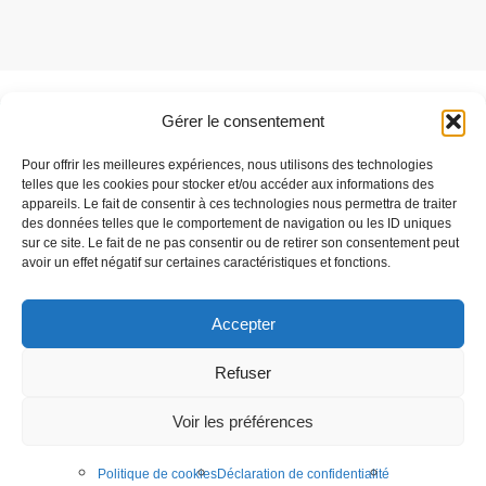
Gérer le consentement
Besoin de support ?
Pour offrir les meilleures expériences, nous utilisons des technologies
Parlez-nous de votre projet
telles que les cookies pour stocker et/ou accéder aux informations des
appareils. Le fait de consentir à ces technologies nous permettra de traiter
des données telles que le comportement de navigation ou les ID uniques
sur ce site. Le fait de ne pas consentir ou de retirer son consentement peut
C'est parti
avoir un effet négatif sur certaines caractéristiques et fonctions.
Accepter
Speqtris Control est une marque de la société Stop LED
Refuser
Téléchargements
Mentions légales
Voir les préférences
Politique de confidentialité
Création de site internet :
Audouin Réalisations
Politique de cookies
Déclaration de confidentialité