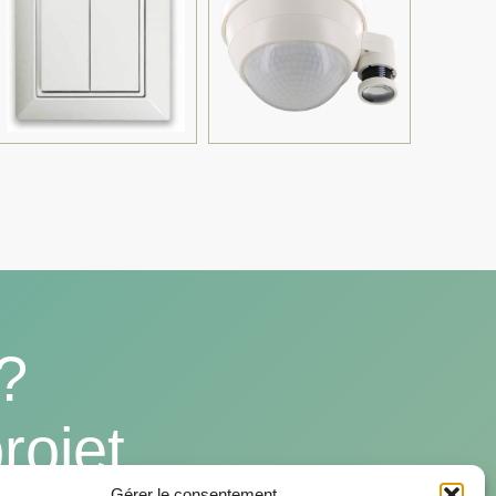
?
rojet
Gérer le consentement