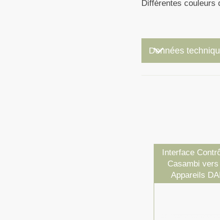
Différentes couleurs
keyboard_arrow_down
Données techniq
Interface Contr
Casambi vers
Appareils DA