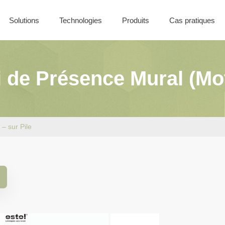
Solutions
Technologies
Produits
Cas pratiques
Nos offres
Solutions Filaires
Coffret CONTROL
Solutions Sans-Fil
de Présence Mural (Moti
Solutions Batiment
– sur Pile