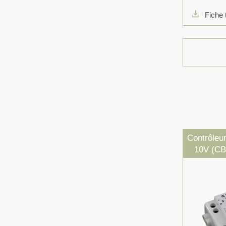
download
Fiche 
Contrôleu
10V (CB