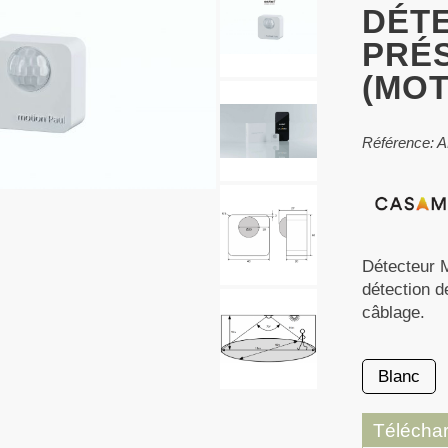
DÉT
PRÉ
(MOT
Référence: 
Détecteur M
détection d
câblage.
Blanc
Télécha