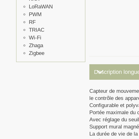
LoRaWAN
PWM
RF
TRIAC
Wi-Fi
Zhaga
Zigbee
keyboard_arrow_down
Description longu
Capteur de mouvement 
le contrôle des appa
Configurable et polyv
Portée maximale du c
Avec réglage du seui
Support mural magnét
La durée de vie de la 