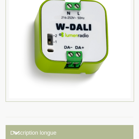
keyboard_arrow_down
Description longue