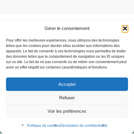
Gérer le consentement
Besoin de support ?
Pour offrir les meilleures expériences, nous utilisons des technologies
Parlez-nous de votre projet
telles que les cookies pour stocker et/ou accéder aux informations des
appareils. Le fait de consentir à ces technologies nous permettra de traiter
des données telles que le comportement de navigation ou les ID uniques
sur ce site. Le fait de ne pas consentir ou de retirer son consentement peut
C'est parti
avoir un effet négatif sur certaines caractéristiques et fonctions.
Accepter
Speqtris Control est une marque de la société Stop LED
Refuser
Téléchargements
Mentions légales
Voir les préférences
Politique de confidentialité
Création de site internet :
Audouin Réalisations
Politique de cookies
Déclaration de confidentialité