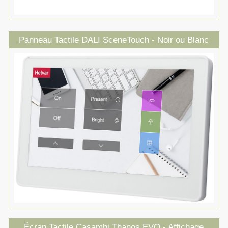
Panneau Tactile DALI SceneTouch - Noir ou Blanc
Écran Tactile Casambi Thanos EVO - Affichage