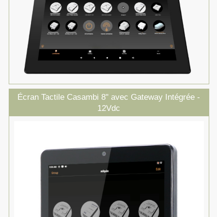
Écran Tactile Casambi 8" avec Gateway Intégrée -
12Vdc