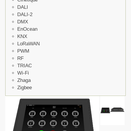
DALI
DALI-2
DMX
EnOcean
KNX
LoRaWAN
PWM
RF
TRIAC
Wi-Fi
Zhaga
Zigbee