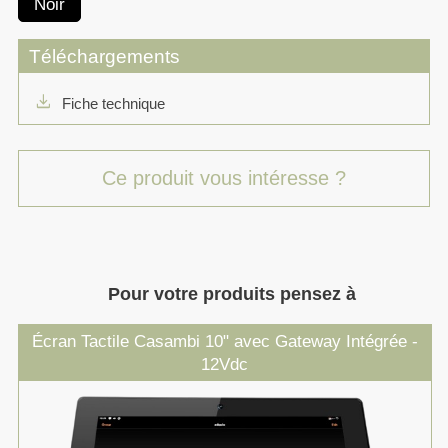
Noir
Téléchargements
download
Fiche technique
Ce produit vous intéresse ?
Pour votre produits pensez à
Écran Tactile Casambi 10" avec Gateway Intégrée -
12Vdc