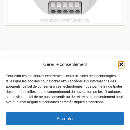
Gérer le consentement
Besoin de support ?
Pour offrir les meilleures expériences, nous utilisons des technologies
Parlez-nous de votre projet
telles que les cookies pour stocker et/ou accéder aux informations des
appareils. Le fait de consentir à ces technologies nous permettra de traiter
des données telles que le comportement de navigation ou les ID uniques
sur ce site. Le fait de ne pas consentir ou de retirer son consentement peut
C'est parti
avoir un effet négatif sur certaines caractéristiques et fonctions.
Accepter
Speqtris Control est une marque de la société Stop LED