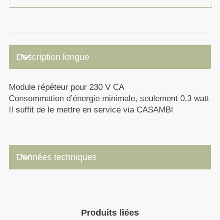
keyboard_arrow_down
Description longue
Module répéteur pour 230 V CA
Consommation d’énergie minimale, seulement 0,3 watt
Il suffit de le mettre en service via CASAMBI
keyboard_arrow_down
Données techniques
Produits liées