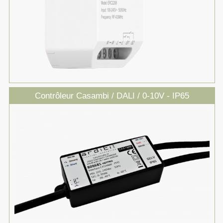
Contrôleur Casambi / DALI / 0-10V - IP65