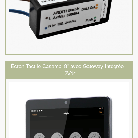
Écran Tactile Casambi 8" avec Gateway Intégrée -
12Vdc