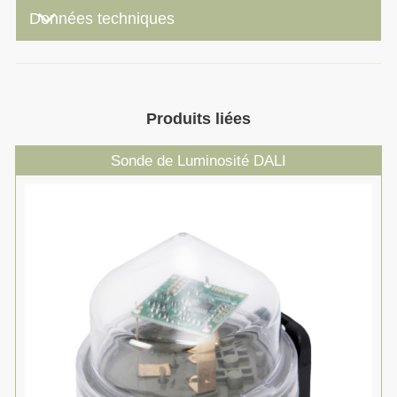
keyboard_arrow_down
Données techniques
Produits liées
Sonde de Luminosité DALI