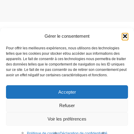
Gérer le consentement
Besoin de support ?
Pour offrir les meilleures expériences, nous utilisons des technologies
Parlez-nous de votre projet
telles que les cookies pour stocker et/ou accéder aux informations des
appareils. Le fait de consentir à ces technologies nous permettra de traiter
des données telles que le comportement de navigation ou les ID uniques
sur ce site. Le fait de ne pas consentir ou de retirer son consentement peut
C'est parti
avoir un effet négatif sur certaines caractéristiques et fonctions.
Accepter
Speqtris Control est une marque de la société Stop LED
Refuser
Téléchargements
Mentions légales
Voir les préférences
Politique de confidentialité
Création de site internet :
Audouin Réalisations
Politique de cookies
Déclaration de confidentialité