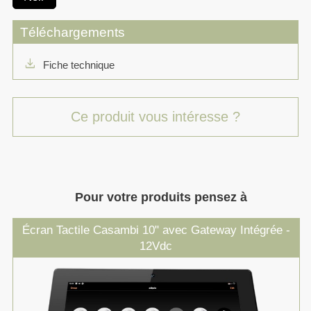
Téléchargements
download
Fiche technique
Ce produit vous intéresse ?
Pour votre produits pensez à
Écran Tactile Casambi 10" avec Gateway Intégrée -
12Vdc