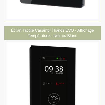
Écran Tactile Casambi Thanos EVO - Affichage
Température - Noir ou Blanc