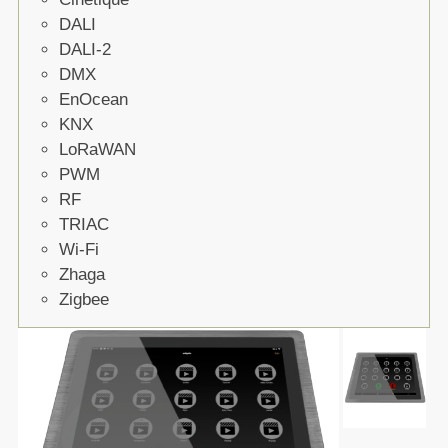
DALI
DALI-2
DMX
EnOcean
KNX
LoRaWAN
PWM
RF
TRIAC
Wi-Fi
Zhaga
Zigbee