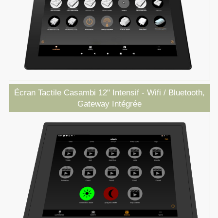
Écran Tactile Casambi 12" Intensif - Wifi / Bluetooth,
Gateway Intégrée