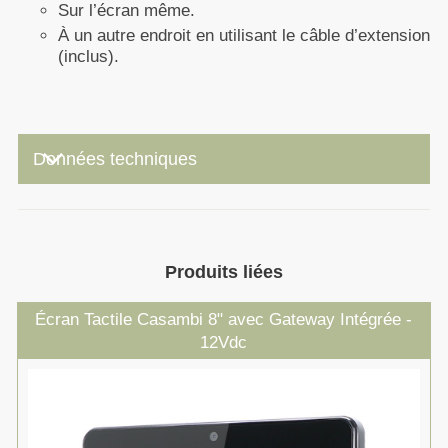
Sur l’écran même.
À un autre endroit en utilisant le câble d’extension
(inclus).
keyboard_arrow_down
Données techniques
Produits liées
Écran Tactile Casambi 8" avec Gateway Intégrée -
12Vdc