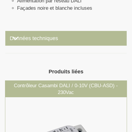
Alimentation par réseau DALI
Façades noire et blanche incluses
keyboard_arrow_down
Données techniques
Produits liées
Contrôleur Casambi DALI / 0-10V (CBU-ASD) -
230Vac