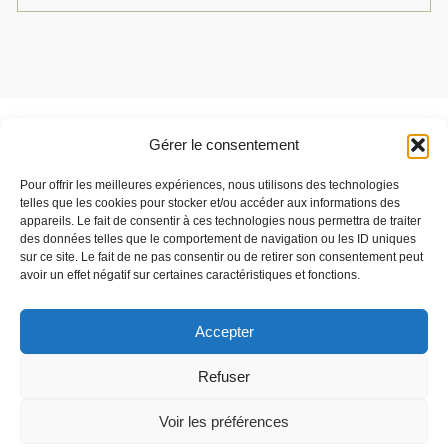
Gérer le consentement
Besoin de support ?
Pour offrir les meilleures expériences, nous utilisons des technologies
Parlez-nous de votre projet
telles que les cookies pour stocker et/ou accéder aux informations des
appareils. Le fait de consentir à ces technologies nous permettra de traiter
des données telles que le comportement de navigation ou les ID uniques
sur ce site. Le fait de ne pas consentir ou de retirer son consentement peut
C'est parti
avoir un effet négatif sur certaines caractéristiques et fonctions.
Accepter
Speqtris Control est une marque de la société Stop LED
Refuser
Téléchargements
Mentions légales
Voir les préférences
Politique de confidentialité