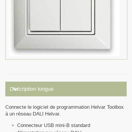
keyboard_arrow_down
Description longue
Connecte le logiciel de programmation Helvar Toolbox
à un réseau DALI Helvar.
Connecteur USB mini-B standard