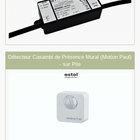
Détecteur Casambi de Présence Mural (Motion Paul)
- sur Pile