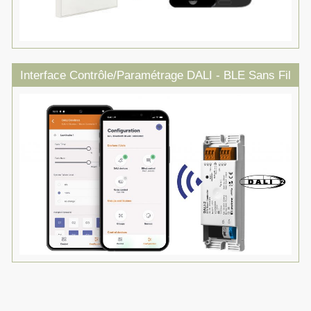
Interface Contrôle/Paramétrage DALI - BLE Sans Fil