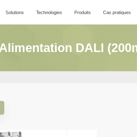
Solutions
Technologies
Produits
Cas pratiques
Nos offres
Solutions Filaires
Coffret CONTROL
Solutions Sans-Fil
 Alimentation DALI (200
Solutions Batiment