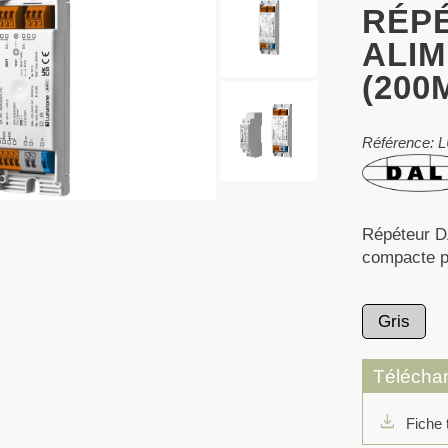
RÉP
ALIM
(200
Référence: 
Répéteur D
compacte po
Gris
Télécha
download
Fiche 