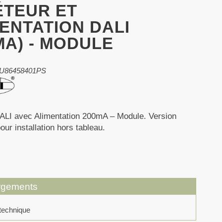
ÉTEUR ET
ENTATION DALI
MA) - MODULE
LU86458401PS
ALI avec Alimentation 200mA – Module. Version
ur installation hors tableau.
rgements
technique