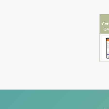
Con
DA