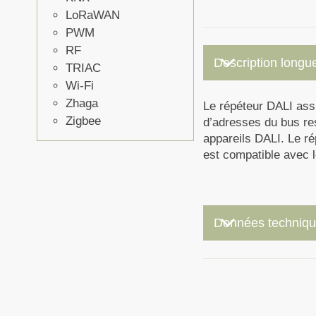
LoRaWAN
PWM
RF
keyboard_arrow_down
Description longu
TRIAC
Wi-Fi
Zhaga
Le répéteur DALI assu
Zigbee
d’adresses du bus res
appareils DALI. Le ré
est compatible avec 
keyboard_arrow_down
Données techniq