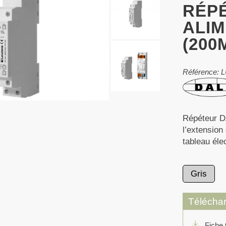
RÉP
ALIM
(200
Référence:
Répéteur D
l’extension
tableau éle
Gris
Télécha
download
Fiche 