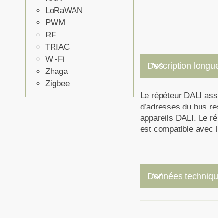
LoRaWAN
PWM
RF
TRIAC
keyboard_arrow_down
Wi-Fi
Description longu
Zhaga
Zigbee
Le répéteur DALI assu
d’adresses du bus res
appareils DALI. Le ré
est compatible avec 
keyboard_arrow_down
Données techniq