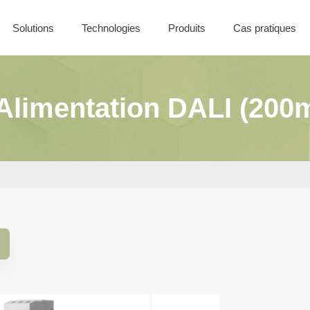
Solutions
Technologies
Produits
Cas pratiques
Nos offres
Solutions Filaires
Coffret CONTROL
Solutions Sans-Fil
Alimentation DALI (200m
Solutions Batiment