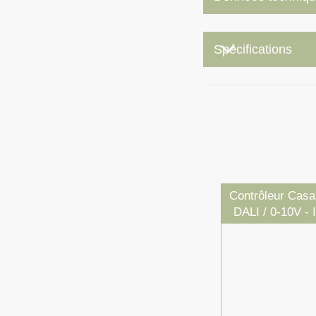
keyboard_arrow_down
Spécifications
Contrôleur Casa
DALI / 0-10V - 