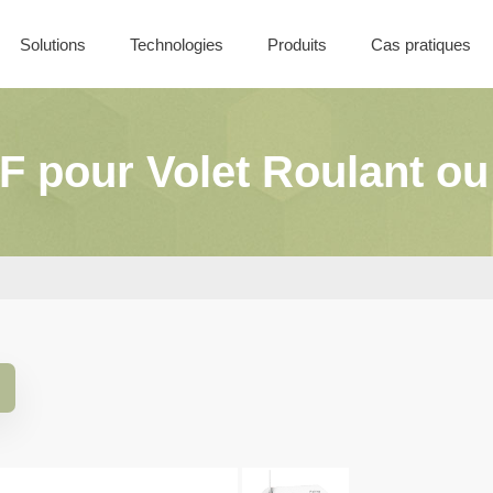
Solutions
Technologies
Produits
Cas pratiques
Nos offres
Solutions Filaires
Coffret CONTROL
Solutions Sans-Fil
F pour Volet Roulant ou 
Solutions Batiment