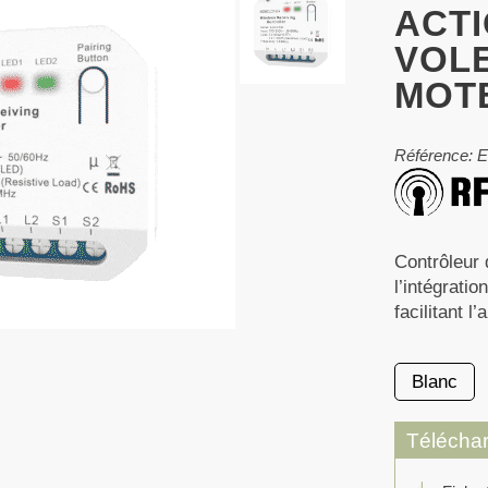
ACT
VOL
MOTE
Référence:
Contrôleur 
l’intégratio
facilitant l
Blanc
Télécha