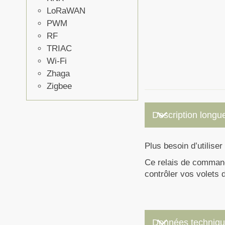
LoRaWAN
PWM
RF
TRIAC
Wi-Fi
Zhaga
Zigbee
keyboard_arrow_down
Description longu
Plus besoin d’utiliser
Ce relais de command
contrôler vos volets 
keyboard_arrow_down
Données techniq