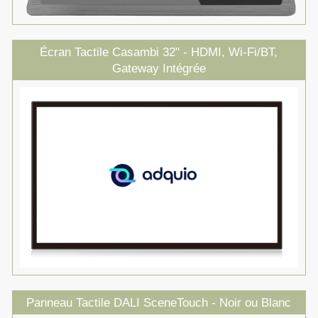
Écran Tactile Casambi 32" - HDMI, Wi-Fi/BT,
Gateway Intégrée
Panneau Tactile DALI SceneTouch - Noir ou Blanc