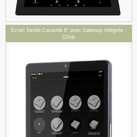
Écran Tactile Casambi 8" avec Gateway Intégrée -
12Vdc