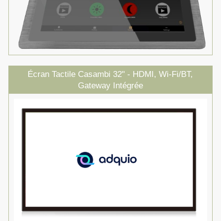
Écran Tactile Casambi 32" - HDMI, Wi-Fi/BT,
Gateway Intégrée