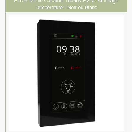
Écran Tactile Casambi Thanos EVO - Affichage
Température - Noir ou Blanc