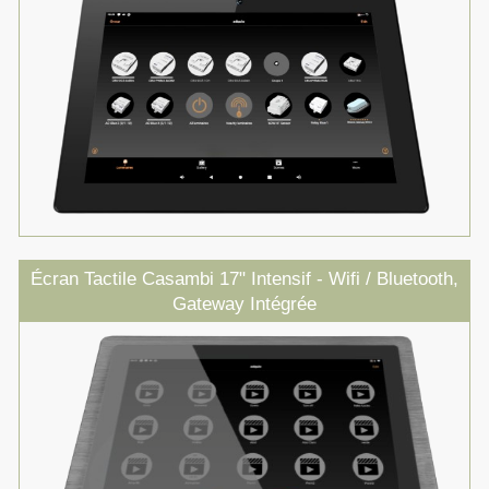
Écran Tactile Casambi 17" Intensif - Wifi / Bluetooth,
Gateway Intégrée