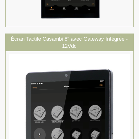
Écran Tactile Casambi 8" avec Gateway Intégrée -
12Vdc