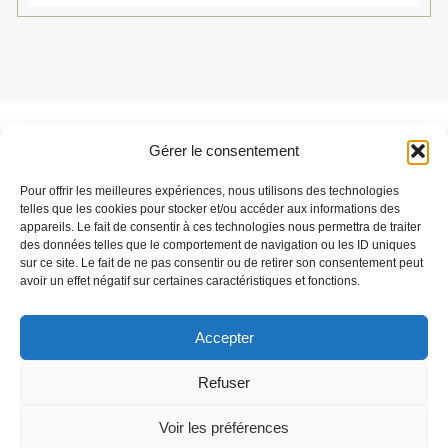
Gérer le consentement
Besoin de support ?
Pour offrir les meilleures expériences, nous utilisons des technologies
Parlez-nous de votre projet
telles que les cookies pour stocker et/ou accéder aux informations des
appareils. Le fait de consentir à ces technologies nous permettra de traiter
des données telles que le comportement de navigation ou les ID uniques
sur ce site. Le fait de ne pas consentir ou de retirer son consentement peut
C'est parti
avoir un effet négatif sur certaines caractéristiques et fonctions.
Accepter
Speqtris Control est une marque de la société Stop LED
Refuser
Téléchargements
Mentions légales
Voir les préférences
Politique de confidentialité