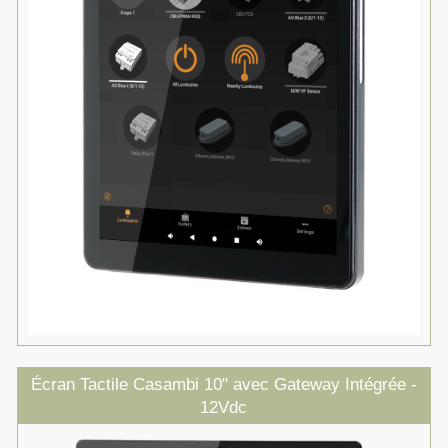
Écran Tactile Casambi 10" avec Gateway Intégrée -
12Vdc