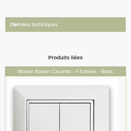
keyboard_arrow_down
Données techniques
Produits liées
Module Bouton Casambi - 4 Entrées - Blanc