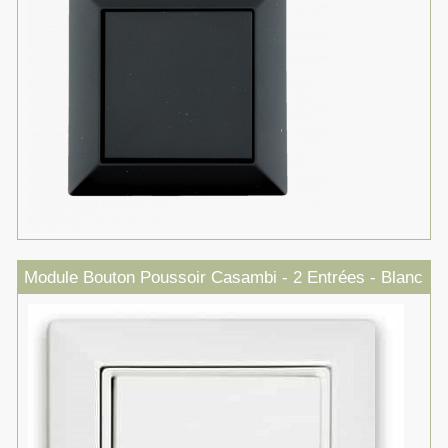
Module Bouton Poussoir Casambi - 2 Entrées - Blanc