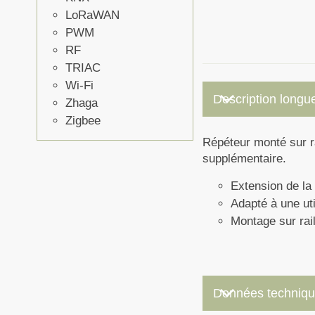
LoRaWAN
PWM
RF
TRIAC
Wi-Fi
keyboard_arrow_down
Description longu
Zhaga
Zigbee
Répéteur monté sur r
supplémentaire.
Extension de la
Adapté à une ut
Montage sur rai
keyboard_arrow_down
Données techniq