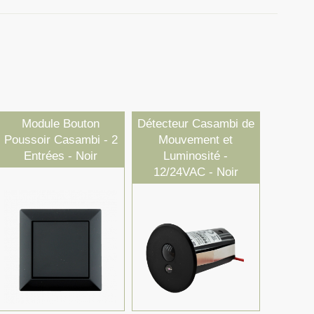
Module Bouton
Détecteur Casambi de
Poussoir Casambi - 2
Mouvement et
Entrées - Noir
Luminosité -
12/24VAC - Noir