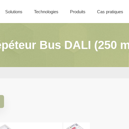
Solutions
Technologies
Produits
Cas pratiques
Nos offres
Solutions Filaires
Coffret CONTROL
Solutions Sans-Fil
péteur Bus DALI (250 
Solutions Batiment