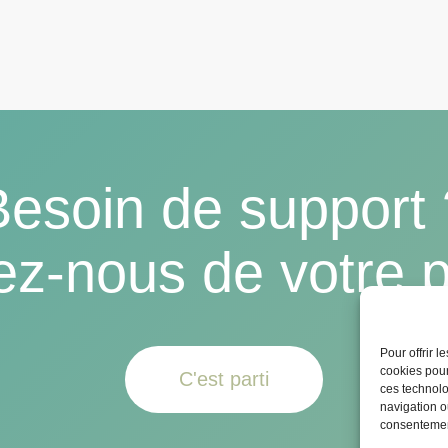
Besoin de support 
ez-nous de votre p
Pour offrir 
cookies pour
C'est parti
ces technolo
navigation ou
consentement