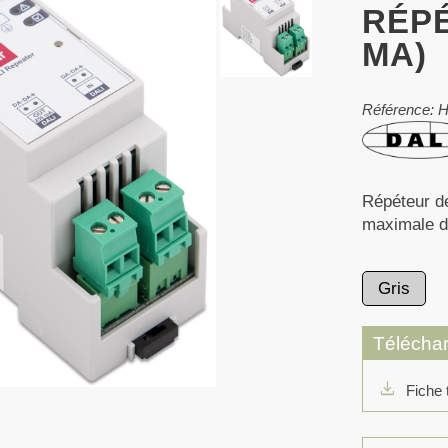
RÉPÉ
MA)
Référence: 
Répéteur d
maximale d
Gris
Télécha
download
Fiche 